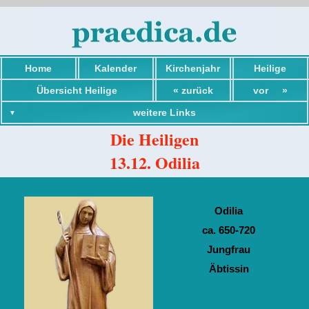
Home
Kalender
Kirchenjahr
Heilige
Übersicht Heilige
« zurück
vor »
weitere Links
Die Heiligen
13.12. Odilia
Übersicht Heilige
Odilia
Übersicht Advent
ca. 650-720
Adventheilige
Jungfrau
Einführung Heilige
Äbtissin
Worte von Heiligen
Übersicht Maria