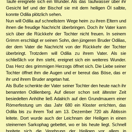
Taufe ereignete sich ein Wunder. Als das Taufwasser über ihr
Gesicht lief und der Bischof sie mit dem heiligen Öl salbte,
konnte Odilia plötzlich sehen.
Nun will Odilia auf schnellstem Wege heim zu ihren Eltern und
ihnen die freudige Nachricht überbringen. Doch ihr Vater kann
sich über die Rückkehr der Tochter nicht freuen. In seinem
Grimm erschlägt er seinen Sohn, den jüngeren Bruder Odilias,
der dem Vater die Nachricht von der Rückkehr der Tochter
überbringt. Trotzdem will Odilia zu ihrem Vater. Als sie
schließlich vor ihm steht, ereignet sich ein weiteres Wunder.
Das Herz des grimmigen Herzogs öffnet sich. Die Liebe seiner
Tochter öffnet ihm die Augen und er bereut das Böse, das er
ihr und ihrem Bruder angetan hat.
Als Buße schenkte der Vater seiner Tochter den heute nach ihr
benannten Odilienberg. Auf dieser schon seit ältester Zeit
besiedelten Anhöhe ließ Adalrich auf den Grundmauern einer
Römerfestung um das Jahr 680 ein Kloster errichten, das
Odilia bis zu ihrem Tod am 13. Dezember 720 als Äbtissin
leitete. Dort wurde auch der Leichnam der Heiligen in einen
steinernen Sarkophag gebettet, wo er bis heute liegt. Schnell
breitete sich die Verehrung der Heiligen vor allem in